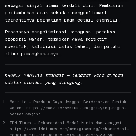
sebagai sinyal utama kendali diri. Pembiaran
pertumbuhan acak sekadar mengonfirmasi
terhentinya perhatian pada detail esensial.
Prosesnya mengeliminasi keraguan: petakan
proporsi wajah, terapkan gaya korektif
spesifik, kalibrasi batas leher, dan patuhi
ritme pemangkasannya.
KRONIK menulis standar — jenggot yang dijaga
adalah standar yang dipegang.
Maaz.id - Panduan Gaya Jenggot Berdasarkan Bentuk
Wajah: https://maaz.id/bentuk-jenggot-yang-bagus-
sesuai-wajah/
IDN Times - Rekomendasi Model Kumis dan Jenggot:
https://www.idntimes.com/men/grooming/rekomendasi-
model-kumis-dan-jenggot-c1c2-01-8k5z5-3wf6hn