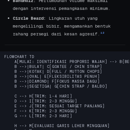
Bandholz:
Pertumbuhan volume maksimal
dengan intervensi pemangkasan minimum.
Circle Beard:
Lingkaran utuh yang
mengelilingi bibir, mengamankan bentuk
rahang persegi dari kesan agresif.
1
2
FLOWCHART TD

    A[MULAI: IDENTIFIKASI PROPORSI WAJAH] --> B{BE
    B -->|BULAT| C[GOATEE / CHIN STRAP]

    B -->|KOTAK| D[FULL / MUTTON CHOPS]

    B -->|OVAL| E[FLEKSIBILITAS PENUH]

    B -->|DIAMOND| F[FOKUS MASSA DAGU]

    B -->|SEGITIGA| G[CHIN STRAP / BALBO]

    C --> H[TRIM: 1-4 HARI]

    D --> I[TRIM: 2-3 MINGGU]

    E --> J[TRIM: SESUAI TARGET PANJANG]

    F --> K[TRIM: 2-3 MINGGU]

    G --> L[TRIM: 2-3 HARI]

    H --> M[EVALUASI GARIS LEHER MINGGUAN]
