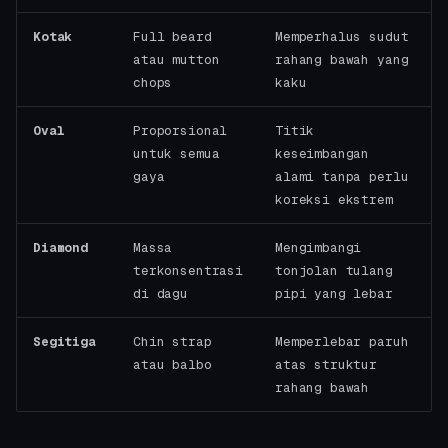
Kotak
Full beard
Memperhalus sudut
atau mutton
rahang bawah yang
chops
kaku
Oval
Proporsional
Titik
untuk semua
keseimbangan
gaya
alami tanpa perlu
koreksi ekstrem
Diamond
Massa
Mengimbangi
terkonsentrasi
tonjolan tulang
di dagu
pipi yang lebar
Segitiga
Chin strap
Memperlebar paruh
atau balbo
atas struktur
rahang bawah