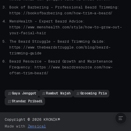
Book of Barbering - Professional Beard Trimming:
https://bookofbarbering.com/how-trim-a-beard/
MensHealth - Expert Beard Advice:
https://www.menshealth.com/style/how-to-grow-out-
your-facial-hair
The Beard Struggle - Beard Trimming Guide:
https://www.thebeardstruggle.com/blog/beard-
trimming-guide
Beard Resource - Beard Growth and Maintenance
Bentuk Wajah Menentukan
Frequency: https://www.beardresource.com/how-
Keseimbangan
often-trim-beard/
Arsitektur Delapan Gaya
Disiplin Mekanis Trimming
Jadwal Kalibrasi
Gaya Jenggot
Rambut Wajah
Grooming Pria
Keputusan yang
Standar Pribadi
Dipertahankan
Copyright © 2026 KRONIK®
Made with
Zensical