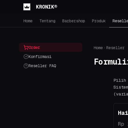
KRONIK®
Home
Tentang
Barbershop
Produk
Resell
Order
Home
Reseller
Konfirmasi
Formuli
Reseller FAQ
Pilih
Siste
(vari
Ha
Rp 