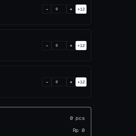
-
+
+12
-
+
+12
-
+
+12
0 pcs
Rp 0