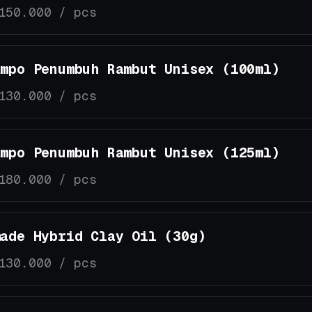
150.000 / pcs
ampo Penumbuh Rambut Unisex (100ml)
130.000 / pcs
ampo Penumbuh Rambut Unisex (125ml)
180.000 / pcs
made Hybrid Clay Oil (30g)
130.000 / pcs