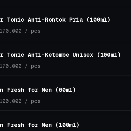
ir Tonic Anti-Rontok Pria (100ml)
170.000 / pcs
ir Tonic Anti-Ketombe Unisex (100ml)
170.000 / pcs
in Fresh for Men (60ml)
100.000 / pcs
in Fresh for Men (100ml)