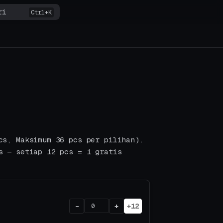
ri
cs, Maksimum 36 pcs per pilihan).
s — setiap 12 pcs = 1 gratis
-
+
+12