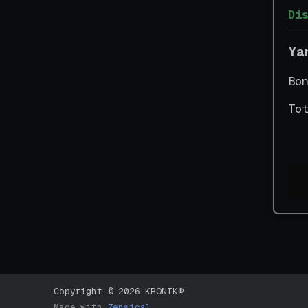
Di
Ya
Bo
To
Copyright © 2026 KRONIK®
Made with
Zensical